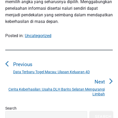
memilih angka yang seharusnya dipilih. Menggabungkan
penelaahan informasi disertai naluri sendiri dapat
menjadi pendekatan yang seimbang dalam mendapatkan
keberhasilan di masa depan.
Posted in:
Uncategorized
P
o
Previous
s
t
Data Terbaru Togel Macau: Ulasan Keluaran 4D
P
n
r
Next
a
e
Cerita Keberhasilan: Usaha DLH Barito Selatan Mengurangi
N
v
v
Limbah
e
i
i
x
o
g
P
Search
t
u
r
a
p
SEARCH