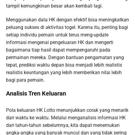
tampil kemungkinan besar akan kembali lagi.
Menggunakan data HK dengan efektif bisa meningkatkan
peluang sukses di aktivitas togel. Karena itu, penting bagi
setiap individu pemain untuk terus meng-update
informasi mengenai pengeluaran HK dan mengerti
bagaimana tiap hasil dapat mempengaruhi pada
permainan mereka. Dengan bantuan pengamatan yang
tepat, prediksi waktu depan bisa menjadi lebih realistis
realistis keuntungan yang lebih memberikan nilai lebih
bagi para pemain.
Analisis Tren Keluaran
Pola keluaran HK Lotto menunjukkan corak yang menarik
dari waktu ke waktu. Melalui menganalisis informasi HK
dari tahun-tahun sebelumnya, kita dapat menemukan
angka-angka yang banyak muncul dan yang tidak sering