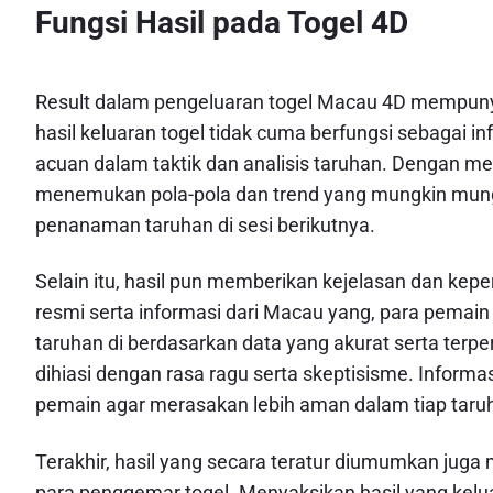
Fungsi Hasil pada Togel 4D
Result dalam pengeluaran togel Macau 4D mempunyai
hasil keluaran togel tidak cuma berfungsi sebagai i
acuan dalam taktik dan analisis taruhan. Dengan men
menemukan pola-pola dan trend yang mungkin mung
penanaman taruhan di sesi berikutnya.
Selain itu, hasil pun memberikan kejelasan dan kep
resmi serta informasi dari Macau yang, para pem
taruhan di berdasarkan data yang akurat serta terperc
dihiasi dengan rasa ragu serta skeptisisme. Inform
pemain agar merasakan lebih aman dalam tiap tar
Terakhir, hasil yang secara teratur diumumkan ju
para penggemar togel. Menyaksikan hasil yang kelu