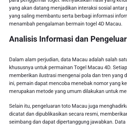
yang akan datang menjadikan interaksi sosial antar 
yang saling membantu serta berbagi informasi inform
menambah pengalaman bermain togel 4D Macau.
Analisis Informasi dan Pengelua
Dalam alam perjudian, data Macau adalah salah satu
khususnya untuk permainan Togel Macau 4D. Setiap 
memberikan ilustrasi mengenai pola dan tren yang d
ini, pemain dapat mencoba menebak nomor yang kemu
merupakan metode yang umum dilakukan untuk m
Selain itu, pengeluaran toto Macau juga menghadirk
dicatat dan dipublikasikan secara resmi, memberi
seimbang dan dapat dipertanggung jawabkan. Data 