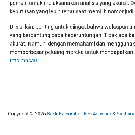
pemain untuk melaksanakan analisis yang akurat.
keputusan yang lebih tepat saat memilih nomor judi.
Di sisi lain, penting untuk diingat bahwa walaupun 
yang bergantung pada keberuntungan. Tidak ada ke
akurat. Namun, dengan memahami dan menggunakan 
memperbesar peluang mereka untuk mendapatkan 
toto macau
Copyright © 2026
Back Balcombe | Eco Activism & Sustain