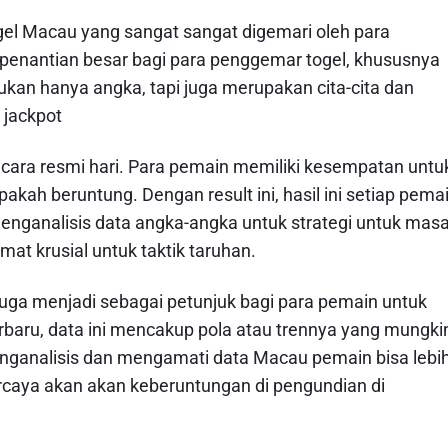
ogel Macau yang sangat sangat digemari oleh para
i penantian besar bagi para penggemar togel, khususnya
bukan hanya angka, tapi juga merupakan cita-cita dan
 jackpot
cara resmi hari. Para pemain memiliki kesempatan untu
kah beruntung. Dengan result ini, hasil ini setiap pema
enganalisis data angka-angka untuk strategi untuk masa
at krusial untuk taktik taruhan.
 juga menjadi sebagai petunjuk bagi para pemain untuk
rbaru, data ini mencakup pola atau trennya yang mungki
nganalisis dan mengamati data Macau pemain bisa lebi
rcaya akan akan keberuntungan di pengundian di