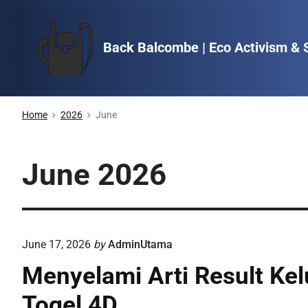
S
k
Back Balcombe | Eco Activism & 
i
p
t
o
Home
2026
June
c
o
n
June 2026
t
e
n
t
June 17, 2026
by
AdminUtama
Menyelami Arti Result Kel
Togel 4D