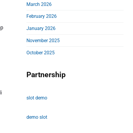
March 2026
February 2026
ap
January 2026
November 2025
October 2025
Partnership
i
slot demo
demo slot