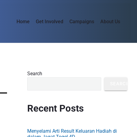
Home
Get Involved
Campaigns
About Us
P
Search
r
SEARCH
i
m
Recent Posts
a
r
y
Menyelami Arti Result Keluaran Hadiah di
dalam Jagat Togel 4D