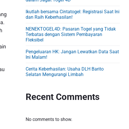
S
i
Ikutlah bersama Cintatogel: Registrasi Saat Ini
ang
d
dan Raih Keberhasilan!
a.
e
NENEKTOGEL4D: Pasaran Togel yang Tidak
h
b
Terbatas dengan Sistem Pembayaran
Fleksibel
a
ain
r
Pengeluaran HK: Jangan Lewatkan Data Saat
Ini Malam!
Cerita Keberhasilan: Usaha DLH Barito
au
Selatan Mengurangi Limbah
Recent Comments
No comments to show.