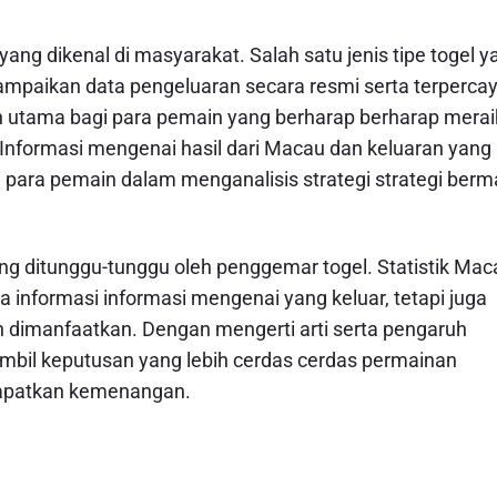
yang dikenal di masyarakat. Salah satu jenis tipe togel y
ampaikan data pengeluaran secara resmi serta terpercay
tan utama bagi para pemain yang berharap berharap merai
Informasi mengenai hasil dari Macau dan keluaran yang
para pemain dalam menganalisis strategi strategi berm
ing ditunggu-tunggu oleh penggemar togel. Statistik Mac
a informasi informasi mengenai yang keluar, tetapi juga
 dimanfaatkan. Dengan mengerti arti serta pengaruh
mbil keputusan yang lebih cerdas cerdas permainan
dapatkan kemenangan.