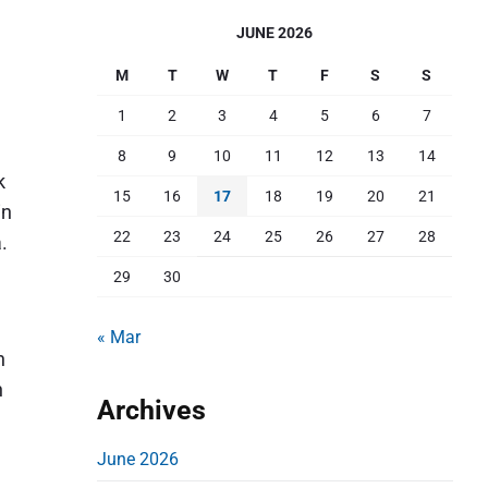
JUNE 2026
M
T
W
T
F
S
S
1
2
3
4
5
6
7
8
9
10
11
12
13
14
k
15
16
17
18
19
20
21
in
22
23
24
25
26
27
28
.
29
30
« Mar
n
h
Archives
June 2026